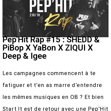
Pep’Hit Rap #15 : SHEDD &
PiBop X YaBon X ZIQUI X
Deep & Igee
Les campagnes commencent à te
fatiguer et t’en as marre d’entendre
les mêmes musiques en OB ? Et bien
Start It est de retour avec une Pep’Hit