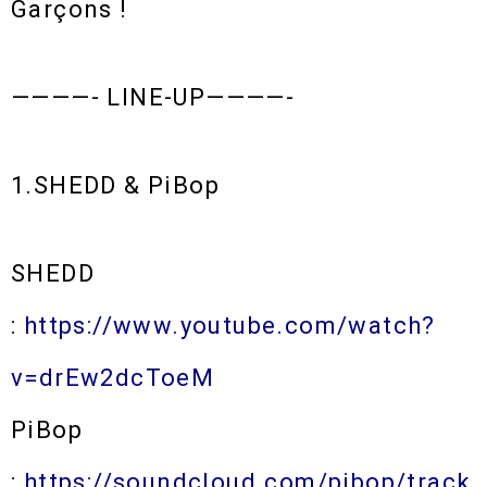
Garçons​ !
————- LINE-UP————-
1.SHEDD & PiBop
SHEDD
:
https://www.youtube.com/watch?
v=drEw2dcToeM
PiBop
:
https://soundcloud.com/pibop/track