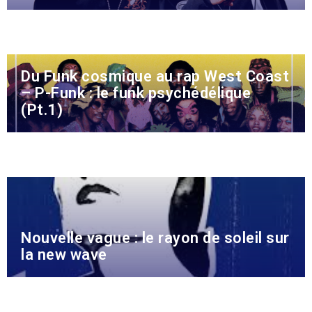
Du Funk cosmique au rap West Coast
– P-Funk : le funk psychédélique
(Pt.1)
Nouvelle vague : le rayon de soleil sur
la new wave