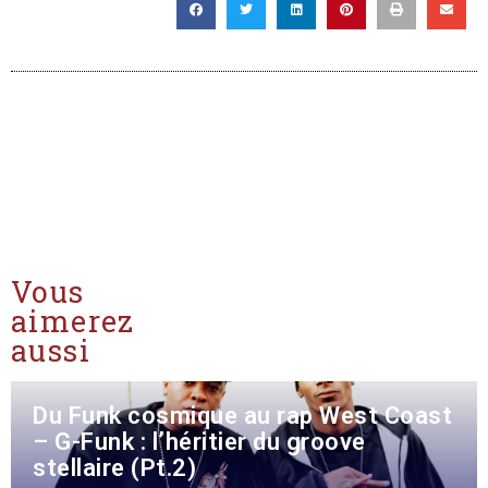
Vous
aimerez
aussi
Du Funk cosmique au rap West Coast
– G-Funk : l’héritier du groove
stellaire (Pt.2)