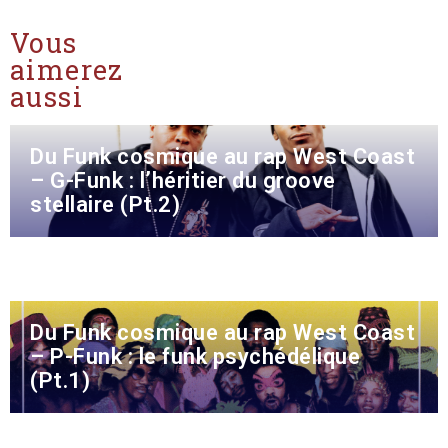
Vous
aimerez
aussi
Du Funk cosmique au rap West Coast
– G-Funk : l’héritier du groove
stellaire (Pt.2)
Du Funk cosmique au rap West Coast
– P-Funk : le funk psychédélique
(Pt.1)