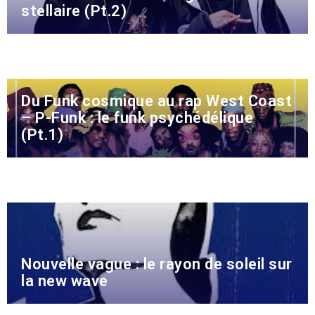
stellaire (Pt.2)
Du Funk cosmique au rap West Coast
– P-Funk : le funk psychédélique
(Pt.1)
Nouvelle vague : le rayon de soleil sur
la new wave