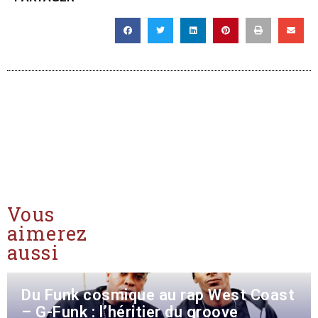
Vous
aimerez
aussi
Du Funk cosmique au rap West Coast
– G-Funk : l’héritier du groove