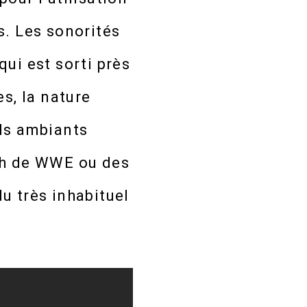
s. Les sonorités
 qui est sorti près
s, la nature
nds ambiants
ch de WWE ou des
u très inhabituel