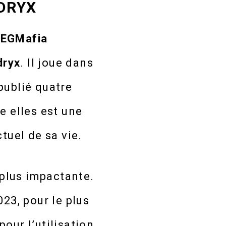
DRYX
EGMafia
dryx
. Il joue dans
publié quatre
e elles est une
tuel de sa vie.
 plus impactante.
23, pour le plus
our l’utilisation