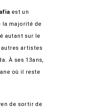
afia
est un
 la majorité de
é autant sur le
autres artistes
a. À ses 13ans,
ane où il reste
yen de sortir de