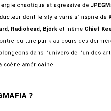
énergie chaotique et agressive de
JPEGM
ducteur dont le style varié s’inspire de
ard
,
Radiohead
,
Björk
et même
Chief Ke
contre-culture punk au cours des derniè
plongeons dans l’univers de l’un des art
la scène américaine.
GMAFIA ?