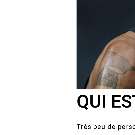
QUI ES
Très peu de perso