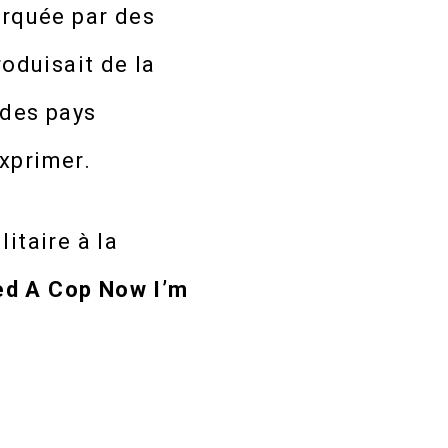
arquée par des
roduisait de la
 des pays
exprimer.
itaire à la
led A Cop Now I’m