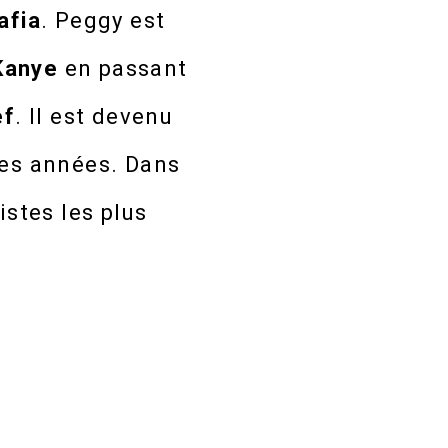
afia
. Peggy est
Kanye
en passant
ef
. Il est devenu
res années. Dans
istes les plus