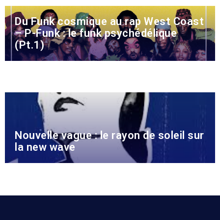
Du Funk cosmique au rap West Coast
– P-Funk : le funk psychédélique
(Pt.1)
Nouvelle vague : le rayon de soleil sur
la new wave