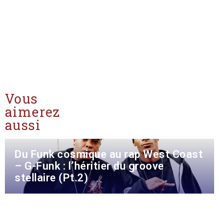
Vous
aimerez
aussi
Du Funk cosmique au rap West Coast
– G-Funk : l’héritier du groove
stellaire (Pt.2)