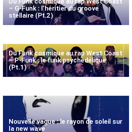
Du Funk cosmique au rap West Coast
– G-Funk : l’héritier du groove
stellaire (Pt.2)
Du Funk cosmique au rap West Coast
– P-Funk : le funk psychédélique
(Pt.1)
Nouvelle vague : le rayon de soleil sur
la new wave