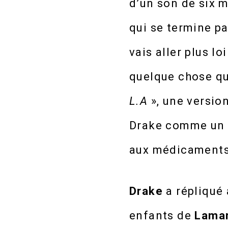
d’un son de six 
qui se termine pa
vais aller plus loi
quelque chose que
L.A
», une versio
Drake comme un f
aux médicaments, 
Drake
a répliqué
enfants de
Lama