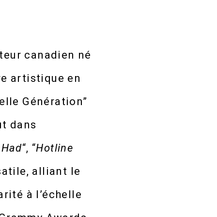
cteur canadien né
re artistique en
velle Génération”
aut dans
r Had
“, “
Hotline
tile, alliant le
rité à l’échelle