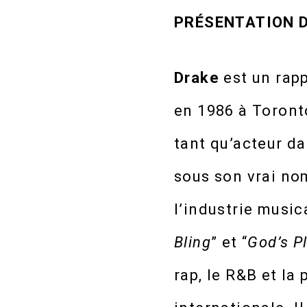
PRÉSENTATION D
Drake
est un rapp
en 1986 à Toronto
tant qu’acteur da
sous son vrai no
l’industrie music
Bling
” et “
God’s P
rap, le R&B et la