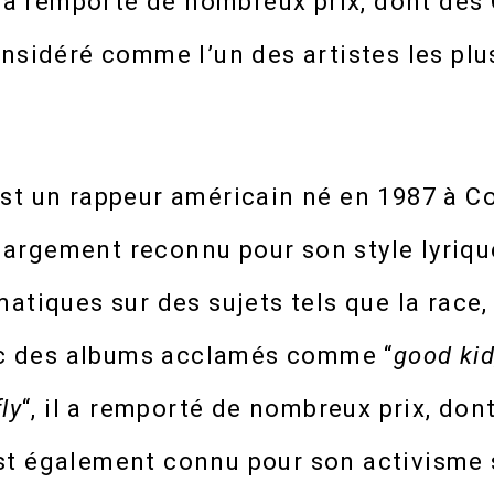
Il a remporté de nombreux prix, dont de
nsidéré comme l’un des artistes les plu
st un rappeur américain né en 1987 à C
t largement reconnu pour son style lyriq
atiques sur des sujets tels que la race, 
vec des albums acclamés comme “
good kid
ly
“, il a remporté de nombreux prix, do
t également connu pour son activisme s