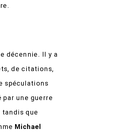
re.
e décennie. Il y a
s, de citations,
de spéculations
 par une guerre
, tandis que
comme
Michael