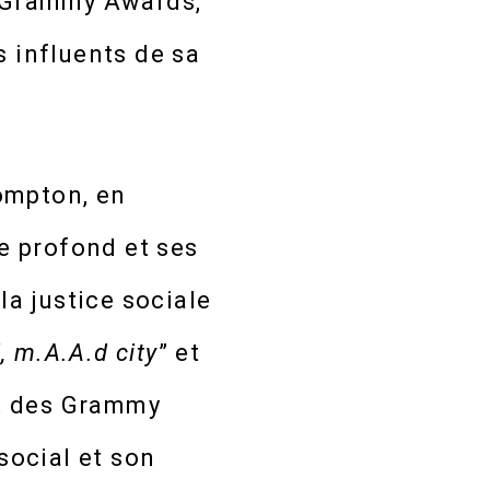
s Grammy Awards,
s influents de sa
ompton, en
ue profond et ses
la justice sociale
, m.A.A.d city
” et
nt des Grammy
ocial et son