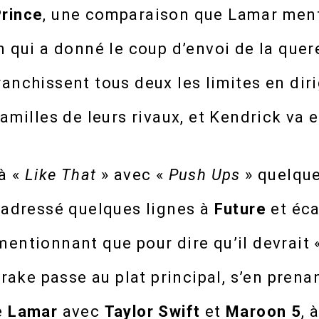
Prince
, une comparaison que Lamar men
n qui a donné le coup d’envoi de la quer
anchissent tous deux les limites en dir
familles de leurs rivaux, et Kendrick va 
à «
Like That
» avec «
Push Ups
» quelque
r adressé quelques lignes à
Future
et éc
entionnant que pour dire qu’il devrait «
 Drake passe au plat principal, s’en prena
e
Lamar
avec
Taylor Swift
et
Maroon 5
, 