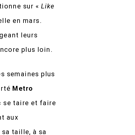
tionne sur «
Like
elle en mars.
igeant leurs
encore plus loin.
s semaines plus
arté
Metro
 se taire et faire
nt aux
à sa taille, à sa