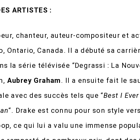
ES ARTISTES :
eur, chanteur, auteur-compositeur et a
, Ontario, Canada. Il a débuté sa carriè
ns la série télévisée “Degrassi : La Nou
m,
Aubrey Graham
. Il a ensuite fait le s
ale avec des succès tels que “
Best I Eve
lan
“. Drake est connu pour son style versa
 pop, ce qui lui a valu une immense popula