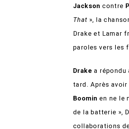
Jackson
contre
That
», la chanso
Drake et Lamar fr
paroles vers les 
Drake
a répondu 
tard. Après avoi
Boomin
en ne le m
de la batterie »,
collaborations d