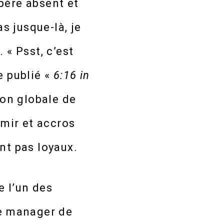
père absent et
s jusque-là, je
». « Psst, c’est
e publié «
6:16 in
ion globale de
mir et accros
nt pas loyaux.
e l’un des
le manager de