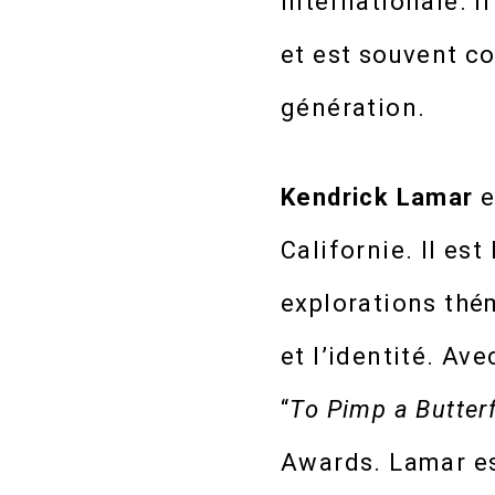
internationale. 
et est souvent co
génération.
Kendrick Lamar
e
Californie. Il es
explorations thém
et l’identité. A
“
To Pimp a Butterf
Awards. Lamar es