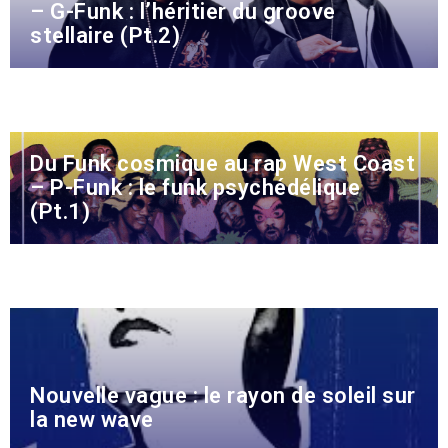
– G-Funk : l’héritier du groove
stellaire (Pt.2)
Du Funk cosmique au rap West Coast
– P-Funk : le funk psychédélique
(Pt.1)
Nouvelle vague : le rayon de soleil sur
la new wave