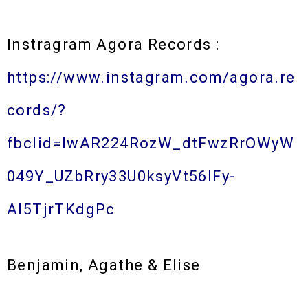
Instragram Agora Records :
https://www.instagram.com/agora.re
cords/?
fbclid=IwAR224RozW_dtFwzRrOWyW
049Y_UZbRry33U0ksyVt56lFy-
AI5TjrTKdgPc
Benjamin, Agathe & Elise