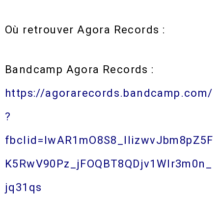
Où retrouver Agora Records :
Bandcamp Agora Records :
https://agorarecords.bandcamp.com/
?
fbclid=IwAR1mO8S8_IlizwvJbm8pZ5F
K5RwV90Pz_jFOQBT8QDjv1Wlr3m0n_
jq31qs