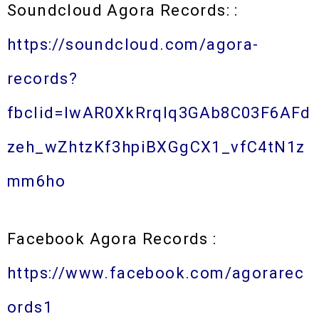
Soundcloud Agora Records: :
https://soundcloud.com/agora-
records?
fbclid=IwAR0XkRrqIq3GAb8C03F6AFd
zeh_wZhtzKf3hpiBXGgCX1_vfC4tN1z
mm6ho
Facebook Agora Records :
https://www.facebook.com/agorarec
ords1