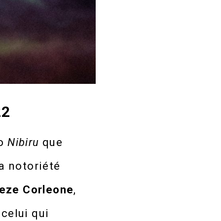
22
lo
Nibiru
que
La notoriété
eeze
Corleone
,
celui qui