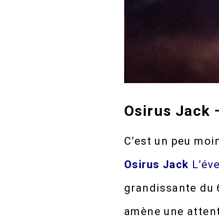
Osirus Jack 
C’est un peu moi
O
sirus
Jack
L’éve
grandissante du 
amène une attente