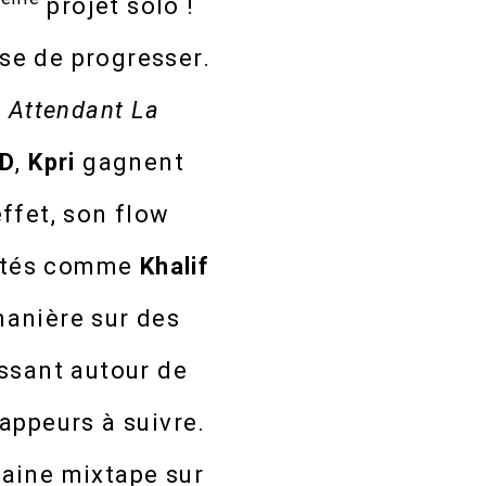
3
projet solo !
sse de progresser.
 Attendant La
 D
,
Kpri
gagnent
ffet, son flow
coutés comme
Khalif
 manière sur des
ssant autour de
appeurs à suivre.
haine mixtape sur