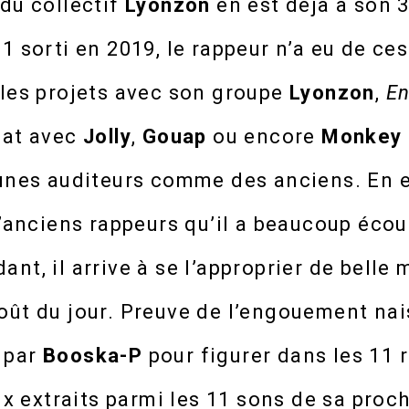
 du collectif
Lyonzon
en est déjà à son 
1 sorti en 2019, le rappeur n’a eu de ce
 les projets avec son groupe
Lyonzon
,
En
feat avec
Jolly
,
Gouap
ou encore
Monkey
eunes auditeurs comme des anciens. En e
 d’anciens rappeurs qu’il a beaucoup é
ant, il arrive à se l’approprier de belle
oût du jour. Preuve de l’engouement nai
i par
Booska-P
pour figurer dans les 11 r
eux extraits parmi les 11 sons de sa proc