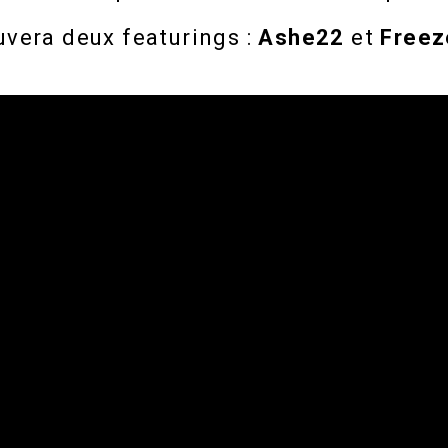
uvera deux featurings :
Ashe22
et
Freez