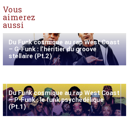
Vous
aimerez
aussi
Du Funk cosmique au rap West Coast
– G-Funk : l’héritier du groove
stellaire (Pt.2)
Du Funk cosmique au rap West Coast
– P-Funk : le funk psychédélique
(Pt.1)