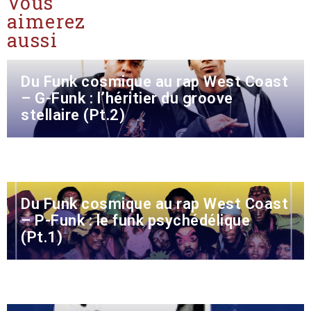
Vous
aimerez
aussi
Du Funk cosmique au rap West Coast
– G-Funk : l’héritier du groove
stellaire (Pt.2)
Du Funk cosmique au rap West Coast
– P-Funk : le funk psychédélique
(Pt.1)