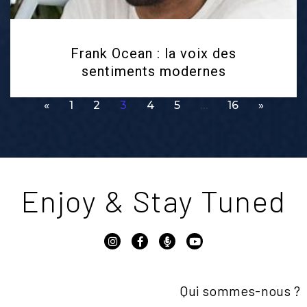
Frank Ocean : la voix des
sentiments modernes
«
1
2
3
4
5
…
16
»
Enjoy & Stay Tuned
Qui sommes-nous ?